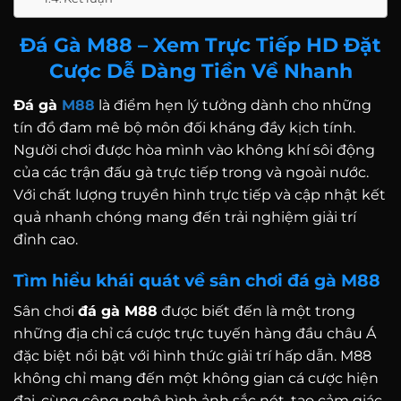
Đá Gà M88 – Xem Trực Tiếp HD Đặt
Cược Dễ Dàng Tiền Về Nhanh
Đá gà
M88
là điểm hẹn lý tưởng dành cho những
tín đồ đam mê bộ môn đối kháng đầy kịch tính.
Người chơi được hòa mình vào không khí sôi động
của các trận đấu gà trực tiếp trong và ngoài nước.
Với chất lượng truyền hình trực tiếp và cập nhật kết
quả nhanh chóng mang đến trải nghiệm giải trí
đỉnh cao.
Tìm hiểu khái quát về sân chơi đá gà M88
Sân chơi
đá gà M88
được biết đến là một trong
những địa chỉ cá cược trực tuyến hàng đầu châu Á
đặc biệt nổi bật với hình thức giải trí hấp dẫn. M88
không chỉ mang đến một không gian cá cược hiện
đại, cùng công nghệ hình ảnh sắc nét, tạo cảm giác