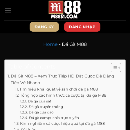
Bỏ
qua
nội
dung
ĐĂNG KÝ
ĐĂNG NHẬP
Home
-
Đá Gà M88
Table of Contents
Đá Gà M88 – Xem Trực Tiếp HD Đặt Cược Dễ Dàng
Tiền Về Nhanh
Tìm hiểu khái quát về sân chơi đá gà M88
Tổng hợp các hình thức cá cược tại đá gà M88
Đá gà cựa sắt
Đá gà truyền thống
Đá gà cựa dao
Đá gà campuchia trực tuyến
Kinh nghiệm cá cược hiệu quả tại đá gà M88
Kết luận