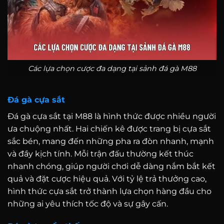
Các lựa chọn cược đa dạng tại sảnh đá gà M88
Đá gà cựa sắt
Đá gà cựa sắt tại M88 là hình thức được nhiều người
ưa chuộng nhất. Hai chiến kê được trang bị cựa sắt
sắc bén, mang đến những pha ra đòn nhanh, mạnh
và đầy kịch tính. Mỗi trận đấu thường kết thúc
nhanh chóng, giúp người chơi dễ dàng nắm bắt kết
quả và đặt cược hiệu quả. Với tỷ lệ trả thưởng cao,
hình thức cựa sắt trở thành lựa chọn hàng đầu cho
những ai yêu thích tốc độ và sự gây cấn.