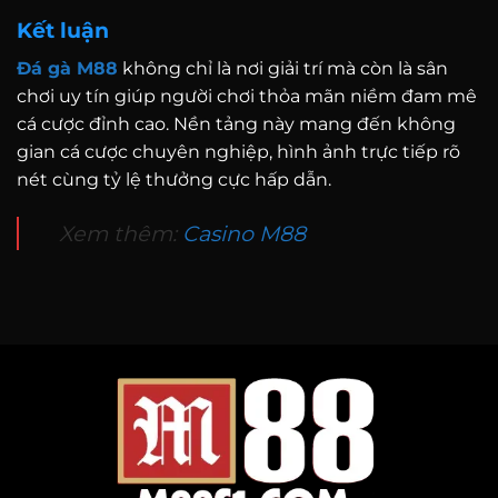
Kết luận
Đá gà M88
không chỉ là nơi giải trí mà còn là sân
chơi uy tín giúp người chơi thỏa mãn niềm đam mê
cá cược đỉnh cao. Nền tảng này mang đến không
gian cá cược chuyên nghiệp, hình ảnh trực tiếp rõ
nét cùng tỷ lệ thưởng cực hấp dẫn.
Xem thêm:
Casino M88