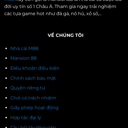
đời uy tín số 1 Châu Á. Tham gia ngay trải nghiệm
các tựa game hot như đá gà, nổ hũ, xổ số,...
VỀ CHÚNG TÔI
Nhà cái M88
Mansion 88
Điều khoản điều kiện
Chính sách bảo mật
Quyền riêng tư
Chơi có trách nhiệm
Giấy phép hoạt động
Hợp tác đại lý
Câu hỏi thường gặp