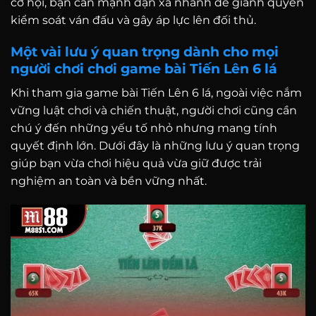
cơ hội, bạn cần mạnh dạn xả nhanh để giành quyền
kiểm soát ván đấu và gây áp lực lên đối thủ.
Một vài lưu ý quan trọng dành cho mọi
người chơi chơi game bài Tiến Lên 6 lá
Khi tham gia game bài Tiến Lên 6 lá, ngoài việc nắm
vững luật chơi và chiến thuật, người chơi cũng cần
chú ý đến những yếu tố nhỏ nhưng mang tính
quyết định lớn. Dưới đây là những lưu ý quan trọng
giúp bạn vừa chơi hiệu quả vừa giữ được trải
nghiệm an toàn và bền vững nhất.