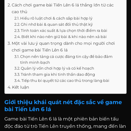
Cách chơi game bài Tiến Lên 6 lá thắng lớn từ các
cao thủ
Hiểu rõ luật chơi & cách sắp bài hợp lý
Ghi nhớ bài & quan sát đối thủ thật kỹ
Tính toán xác suất & lựa chọn thời điểm ra bài
Biết khi nào nên giữ bài & khi nào nên xả bài
Một vài lưu ý quan trọng dành cho mọi người chơi
chơi game bài Tiến Lên 6 lá
Chọn nền tảng cá cược đáng tin cậy để bảo đảm
tính minh bạch
Quản lý vốn chơi hợp lý và có kế hoạch
Tránh tham gia khi tinh thần dao động
Tiếp thu bí quyết từ các cao thủ trong làng bài
Kết luận
Giới thiệu khái quát nét đặc sắc về game
bài Tiến Lên 6 lá
Game bài Tiến Lên 6 lá là một phiên bản biến tấu
độc đáo từ trò Tiến Lên truyền thống, mang đến làn