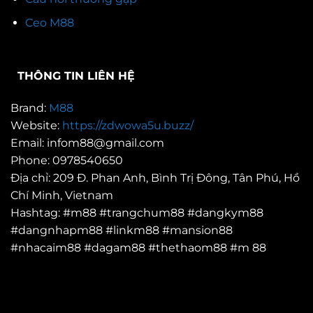
Ceo M88
THÔNG TIN LIÊN HỆ
Brand:
M88
Website:
https://zdwowa5u.buzz/
Email:
infom88@gmail.com
Phone:
0978540650
Địa chỉ:
209 Đ. Phan Anh, Bình Trị Đông, Tân Phú, Hồ
Chí Minh, Vietnam
Hashtag: #m88 #trangchum88 #dangkym88
#dangnhapm88 #linkm88 #mansion88
#nhacaim88 #dagam88 #thethaom88 #m 88