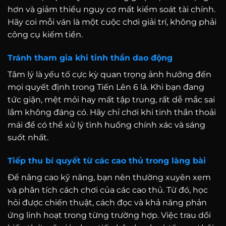
hơn và giảm thiểu nguy cơ mất kiểm soát tài chính.
Hãy coi mỗi ván là một cuộc chơi giải trí, không phải
công cụ kiếm tiền.
Tránh tham gia khi tinh thần dao động
Tâm lý là yếu tố cực kỳ quan trọng ảnh hưởng đến
mọi quyết định trong Tiến Lên 6 lá. Khi bạn đang
tức giận, mệt mỏi hay mất tập trung, rất dễ mắc sai
lầm không đáng có. Hãy chỉ chơi khi tinh thần thoải
mái để có thể xử lý tình huống chính xác và sáng
suốt nhất.
Tiếp thu bí quyết từ các cao thủ trong làng bài
Để nâng cao kỹ năng, bạn nên thường xuyên xem
và phân tích cách chơi của các cao thủ. Từ đó, học
hỏi được chiến thuật, cách đọc và khả năng phản
ứng linh hoạt trong từng trường hợp. Việc trau dồi