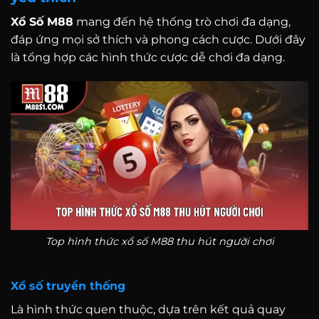
Xổ Số M88
mang đến hệ thống trò chơi đa dạng,
đáp ứng mọi sở thích và phong cách cược. Dưới đây
là tổng hợp các hình thức cược dễ chơi đa dạng.
Top hình thức xổ số M88 thu hút người chơi
Xổ số truyền thống
Là hình thức quen thuộc, dựa trên kết quả quay