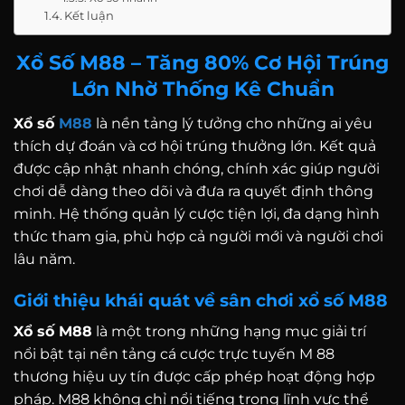
Kết luận
Xổ Số M88 – Tăng 80% Cơ Hội Trúng
Lớn Nhờ Thống Kê Chuẩn
Xổ số
M88
là nền tảng lý tưởng cho những ai yêu
thích dự đoán và cơ hội trúng thưởng lớn. Kết quả
được cập nhật nhanh chóng, chính xác giúp người
chơi dễ dàng theo dõi và đưa ra quyết định thông
minh. Hệ thống quản lý cược tiện lợi, đa dạng hình
thức tham gia, phù hợp cả người mới và người chơi
lâu năm.
Giới thiệu khái quát về sân chơi xổ số M88
Xổ số M88
là một trong những hạng mục giải trí
nổi bật tại nền tảng cá cược trực tuyến M 88
thương hiệu uy tín được cấp phép hoạt động hợp
pháp. M88 không chỉ nổi tiếng trong lĩnh vực thể